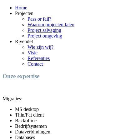
Home
Projecten
Pass or fail?
Waarom projecten falen
Project salvaging
Project omgeving
Rivendel
Wie zijn wij?
Visie
Referenties
Contact
Onze expertise
Migraties:
MS desktop
Thin/Fat client
Backoffice
Bedrijfsystemen
Dataverbindingen
Databases